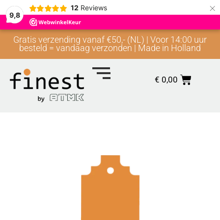
×
12
Reviews
9,8
Gratis verzending vanaf €50,- (NL) | Voor 14:00 uur
besteld = vandaag verzonden | Made in Holland
€
0,00